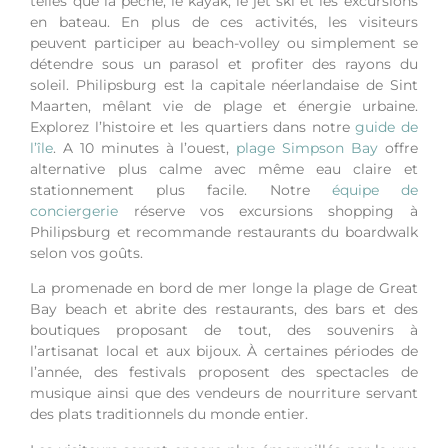
telles que la pêche, le kayak, le jet ski et les excursions
en bateau. En plus de ces activités, les visiteurs
peuvent participer au beach-volley ou simplement se
détendre sous un parasol et profiter des rayons du
soleil.
Philipsburg est la capitale néerlandaise de Sint
Maarten, mêlant vie de plage et énergie urbaine.
Explorez l’histoire et les quartiers dans notre
guide de
l’île
.
A 10 minutes à l’ouest,
plage Simpson Bay
offre
alternative plus calme avec même eau claire et
stationnement plus facile.
Notre
équipe de
conciergerie
réserve vos excursions shopping à
Philipsburg et recommande restaurants du boardwalk
selon vos goûts.
La promenade en bord de mer longe la plage de Great
Bay beach et abrite des restaurants, des bars et des
boutiques proposant de tout, des souvenirs à
l’artisanat local et aux bijoux. À certaines périodes de
l’année, des festivals proposent des spectacles de
musique ainsi que des vendeurs de nourriture servant
des plats traditionnels du monde entier.