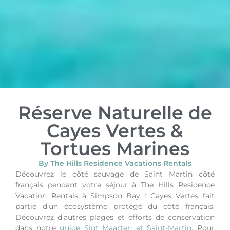
Réserve Naturelle de
Cayes Vertes &
Tortues Marines
By The Hills Residence Vacations Rentals
Découvrez le côté sauvage de Saint Martin côté
français pendant votre séjour à The Hills Residence
Vacation Rentals à Simpson Bay !
Cayes Vertes fait
partie d’un écosystème protégé du côté français.
Découvrez d’autres plages et efforts de conservation
dans notre
guide Sint Maarten et Saint-Martin
.
Pour