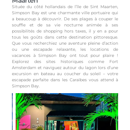
Maarten
Située du côté hollandais de l’île de Sint Maarten,
Simpson Bay est une charmante ville portuaire qui
a beaucoup à découvrir. De ses plages à couper le
souffle et de sa vie nocturne animée à ses
possibilités de shopping hors taxes, il y en a pour
tous les goûts dans cette destination pittoresque.
Que vous recherchiez une aventure pleine d’action
ou une escapade relaxante, les locations de
vacances à Simpson Bay ont tout pour plaire !
Explorez des sites historiques comme Fort
Amsterdam et naviguez autour du lagon lors d’une
excursion en bateau au coucher du soleil – votre
escapade parfaite dans les Caraïbes vous attend à
Simpson Bay.