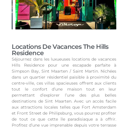
Locations De Vacances The Hills
Residence
Séjournez dans les luxueuses locations de vacances
Hills Residence pour une escapade parfaite à
Simpson Bay, Sint Maarten / Saint Martin. Nichées
dans un quartier résidentiel paisible à proximité du
centre-ville, ces villas spacieuses offrent aux clients
tout le confort d’une maison tout en leur
permettant d’explorer l’une des plus belles
destinations de Sint Maarten. Avec un accès facile
aux attractions locales telles que Fort Amsterdam
et Front Street de Philipsburg, vous pourrez profiter
de tout ce que cette île paradisiaque a à offrir.
Profitez d’une vue imprenable depuis votre terrasse