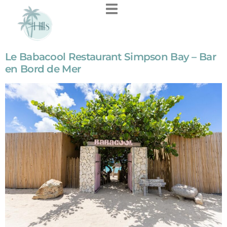
contenu
principal
Le Babacool Restaurant Simpson Bay – Bar
en Bord de Mer