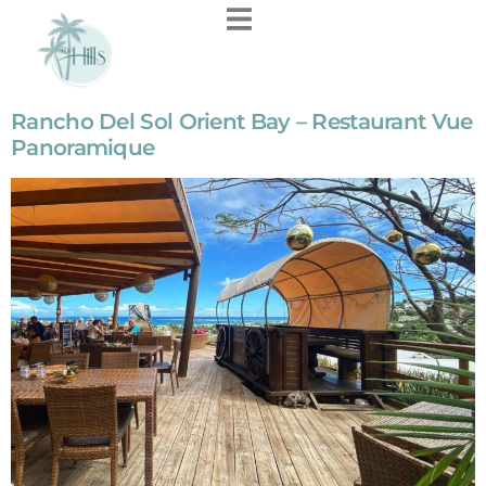
contenu
principal
Rancho Del Sol Orient Bay – Restaurant Vue
Panoramique