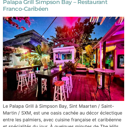
Palapa Grill Simpson Bay – Restaurant
Franco-Caribéen
Le Palapa Grill à Simpson Bay, Sint Maarten / Saint-
Martin / SXM, est une oasis cachée au décor éclectique
entre les palmiers, avec cuisine française et caribéenne
et spécialités du jour. À quelques minutes de The Hills