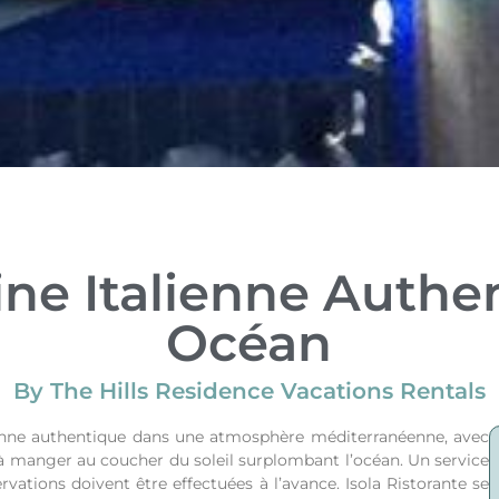
isine Italienne Auth
Océan
By The Hills Residence Vacations Rentals
alienne authentique dans une atmosphère méditerranéenne, avec
 à manger au coucher du soleil surplombant l’océan. Un service
ervations doivent être effectuées à l’avance. Isola Ristorante se