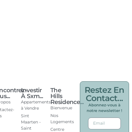
Restez En
ncontrez-
Investir
The
s...
À Sxm...
Hills
Contact...
Residence...
ropos
Appartements
Abonnez-vous à
Bienvenue
à Vendre
tactez-
notre newsletter !
Nos
s
Sint
Logements
Maarten -
Saint
Centre