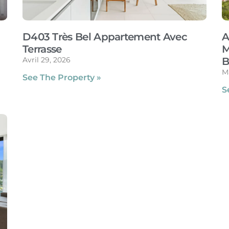
D403 Très Bel Appartement Avec
A
Terrasse
M
Avril 29, 2026
B
Ma
See The Property »
S