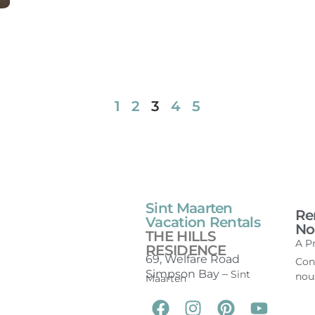
1
2
3
4
5
Sint Maarten
Re
Vacation Rentals
Nou
THE HILLS
A P
RESIDENCE
69, Welfare Road
Con
Simpson Bay –
Sint
nou
Maarten