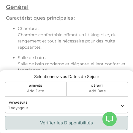
Général
Caractéristiques principales :
Chambre :
Chambre confortable offrant un lit king-size, du
rangement et tout le nécessaire pour des nuits
reposantes.
Salle de bain :
Salle de bain moderne et élégante, alliant confort et
fonctionnalité.
Sélectionnez vos Dates de Séjour
Cuisine :
ARRIVÉE
DÉPART
Cuisine entièrement équipée pour préparer vos
Add Date
Add Date
repas facilement et profiter de moments conviviaux.
Espace de vie et accès extérieur :
VOYAGEURS
1 Voyageur
Piscine et deux jacuzzis au niveau rooftop
Vérifier les Disponibilités
Le balcon privé offre un espace parfait pour
savourer votre café du matin ou un verre en soirée,