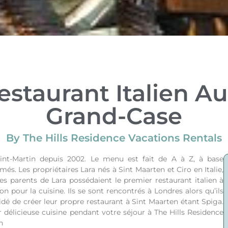
Restaurant Italien A
Grand-Case
By The Hills Residence Vacations Rentals
Saint-Martin depuis 2002. Le menu est fait de A à Z, à base
més. Les propriétaires Lara nés à Sint Maarten et Ciro en Italie,
es parents de Lara possédaient le premier restaurant italien à
on pour la cuisine. Ils se sont rencontrés à Londres alors qu’ils
cidé de créer leur propre restaurant à Sint Maarten étant Spiga.
r délicieuse cuisine pendant votre séjour à The Hills Residence
n