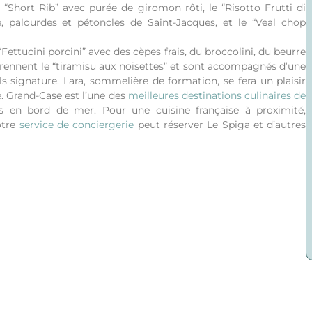
 “Short Rib” avec purée de giromon rôti, le “Risotto Frutti di
, palourdes et pétoncles de Saint-Jacques, et le “Veal chop
ttucini porcini” avec des cèpes frais, du broccolini, du beurre
rennent le “tiramisu aux noisettes” et sont accompagnés d’une
ils signature. Lara, sommelière de formation, se fera un plaisir
e.
Grand-Case est l’une des
meilleures destinations culinaires de
ts en bord de mer.
Pour une cuisine française à proximité,
otre
service de conciergerie
peut réserver Le Spiga et d’autres