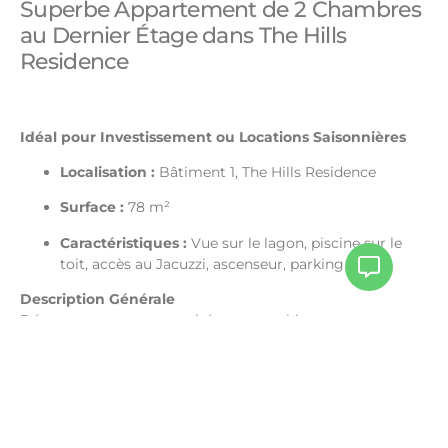
Superbe Appartement de 2 Chambres
au Dernier Étage dans The Hills
Residence
Idéal pour Investissement ou Locations Saisonnières
Localisation :
Bâtiment 1, The Hills Residence
Surface :
78 m²
Caractéristiques :
Vue sur le lagon, piscine sur le
toit, accès au Jacuzzi, ascenseur, parking
Description Générale
Découvrez une opportunité remarquable avec cet
appartement entièrement meublé de 2 chambres situé
dans The Hills Residence. Avec une surface de 78 m², ce
lieu moderne est prêt à emménager et conçu pour le
confort et la détente, en faisant une option idéale pour
des locations saisonnières ou un investissement judicieux.
Avec des réservations déjà en place, il est prêt à générer