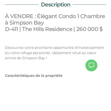
Description
À VENDRE : Élégant Condo 1 Chambre
à Simpson Bay
D-411 | The Hills Residence | 260 000 $
Découvrez votre prochaine opportunité d’investissement
ou votre refuge personnel, idéalement situé au cœur
animé de Simpson Bay !
Caractéristiques de la propriété
Agencement spacieux :
Condo 1 chambre bien
conçu s’étendant sur 53,9m².
Équipements modernes :
Cuisine et salle de bain
entièrement équipées, alliant confort et style.
Commodités exclusives :
Accès à un toit-terrasse
avec une piscine commune et deux Jacuzzis