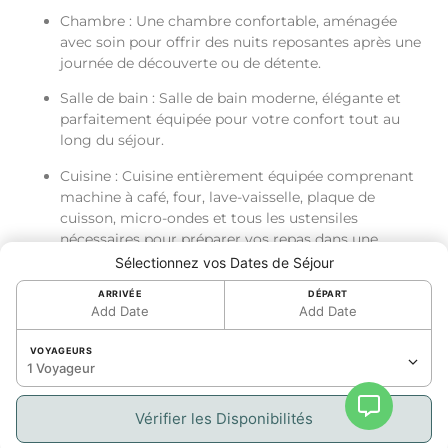
Chambre : Une chambre confortable, aménagée
avec soin pour offrir des nuits reposantes après une
journée de découverte ou de détente.
Salle de bain : Salle de bain moderne, élégante et
parfaitement équipée pour votre confort tout au
long du séjour.
Cuisine : Cuisine entièrement équipée comprenant
machine à café, four, lave-vaisselle, plaque de
cuisson, micro-ondes et tous les ustensiles
nécessaires pour préparer vos repas dans une
ambiance conviviale.
Sélectionnez vos Dates de Séjour
Salon et Accès Extérieur :
ARRIVÉE
DÉPART
Add Date
Add Date
Espace de vie lumineux et accueillant
VOYAGEURS
Spacieuse terrasse offrant une magnifique vue sur le
1 Voyageur
lagon — idéale pour savourer un café au lever du
soleil ou un verre de vin au coucher du soleil
Vérifier les Disponibilités
Services Résidents