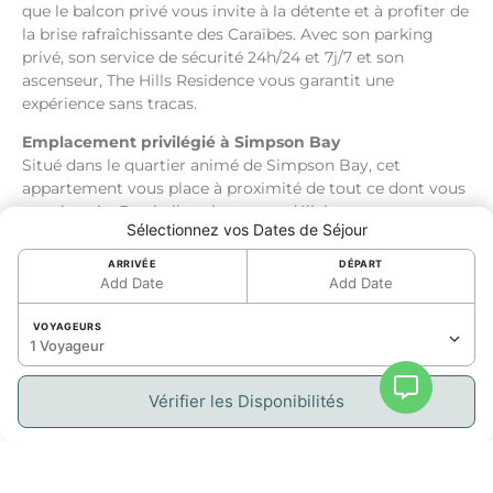
que le balcon privé vous invite à la détente et à profiter de
la brise rafraîchissante des Caraïbes. Avec son parking
privé, son service de sécurité 24h/24 et 7j/7 et son
ascenseur, The Hills Residence vous garantit une
expérience sans tracas.
Emplacement privilégié à Simpson Bay
Situé dans le quartier animé de Simpson Bay, cet
appartement vous place à proximité de tout ce dont vous
avez besoin. Des belles plages aux délicieux restaurants
Sélectionnez vos Dates de Séjour
locaux, en passant par les boutiques et la vie nocturne
animée, vous aurez le meilleur de Saint-Martin à portée de
ARRIVÉE
DÉPART
main.
Add Date
Add Date
Des équipements pour agrémenter votre séjour :
VOYAGEURS
1 Voyageur
Confort et commodité
Entièrement climatisé pour un environnement frais
Vérifier les Disponibilités
et rafraîchissant
Un lit king-size moelleux pour des nuits reposantes