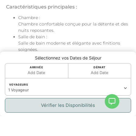
Caractéristiques principales :
Chambre :
Chambre confortable conçue pour la détente et des
nuits reposantes.
Salle de bain :
Salle de bain moderne et élégante avec finitions
soignées.
Cuisine :
Sélectionnez vos Dates de Séjour
Cuisine entièrement équipée, parfaite pour tout,
ARRIVÉE
DÉPART
d’un petit-déjeuner rapide avant la plage à un dîner
Add Date
Add Date
romantique avec vue sur l’eau.
Espace de vie & Accès extérieur :
VOYAGEURS
1 Voyageur
Salon lumineux et spacieux inondé de lumière
naturelle
Vérifier les Disponibilités
Vue apaisante sur le lagon depuis de grandes
fenêtres
Avantages Résidents
Services :