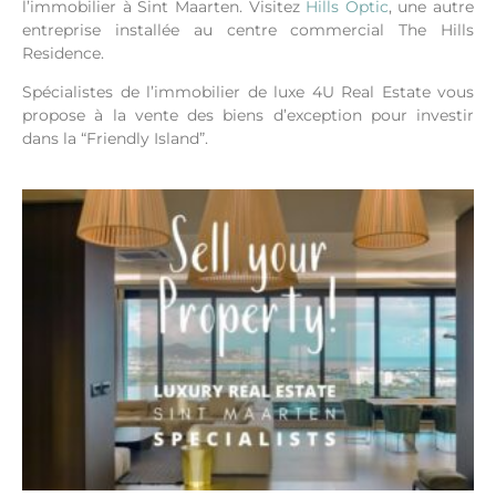
l’immobilier à Sint Maarten.
Visitez
Hills Optic
, une autre
entreprise installée au centre commercial The Hills
Residence.
Spécialistes de l’immobilier de luxe 4U Real Estate vous
propose à la vente des biens d’exception pour investir
dans la “Friendly Island”.