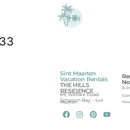
133
Sint Maarten
Re
Vacation Rentals
Nou
THE HILLS
A P
RESIDENCE
69, Welfare Road
Con
Simpson Bay –
Sint
nou
Maarten