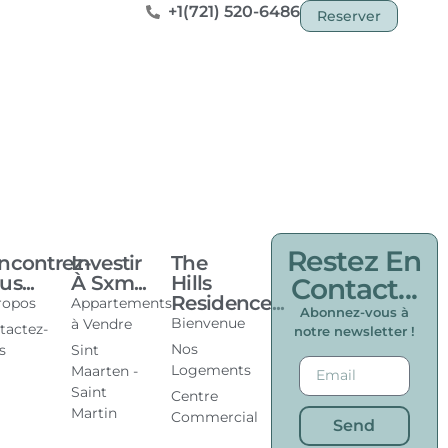
+1(721) 520-6486
Reserver
Restez En
ncontrez-
Investir
The
s...
À Sxm...
Hills
Contact...
Residence...
ropos
Appartements
Abonnez-vous à
Bienvenue
à Vendre
tactez-
notre newsletter !
Nos
s
Sint
Logements
Maarten -
Saint
Centre
Martin
Commercial
Send